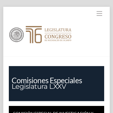
Skip to
Skip
content
Menu
to
content
Comisiones Especiales
Legislatura LXXV