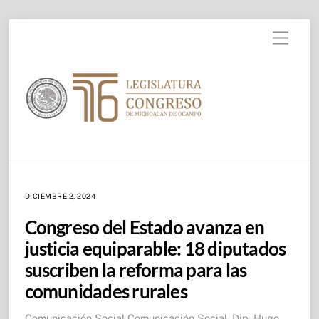
Skip to
Skip
content
Menu
to
content
DICIEMBRE 2, 2024
Congreso del Estado avanza en
justicia equiparable: 18 diputados
suscriben la reforma para las
comunidades rurales
Comunicación Social
Comunicación Social
,
Dip. Hugo