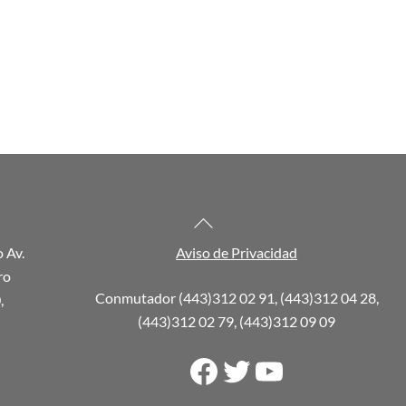
Back
To
o Av.
Aviso de Privacidad
Top
ro
Conmutador (443)312 02 91, (443)312 04 28,
,
(443)312 02 79, (443)312 09 09
Facebook
Twitter
YouTube