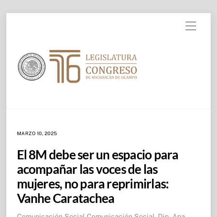
Skip to
Skip
content
Menu
to
content
MARZO 10, 2025
El 8M debe ser un espacio para
acompañar las voces de las
mujeres, no para reprimirlas:
Vanhe Caratachea
Comunicación Social
Comunicación Social
,
Dip. Ana