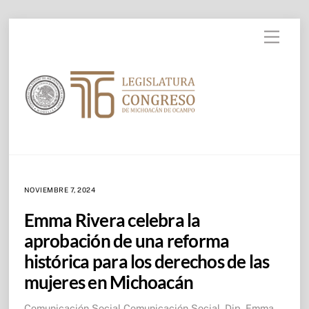
Skip to
Skip
content
Menu
to
content
NOVIEMBRE 7, 2024
Emma Rivera celebra la
aprobación de una reforma
histórica para los derechos de las
mujeres en Michoacán
Comunicación Social
Comunicación Social
,
Dip. Emma