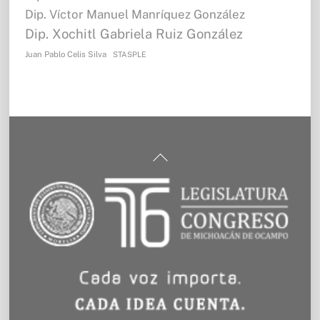
Dip. Víctor Manuel Manríquez González
Dip. Xochitl Gabriela Ruiz González
Juan Pablo Celis Silva
STASPLE
Back
To
Top