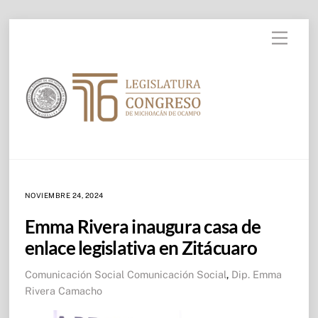
Skip to
Skip
content
Menu
to
content
NOVIEMBRE 24, 2024
Emma Rivera inaugura casa de
enlace legislativa en Zitácuaro
Comunicación Social
Comunicación Social
,
Dip. Emma
Rivera Camacho