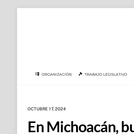
Skip to
Skip
content
to
content
ORGANIZACIÓN
TRABAJO LEGISLATIVO
OCTUBRE 17, 2024
En Michoacán, b