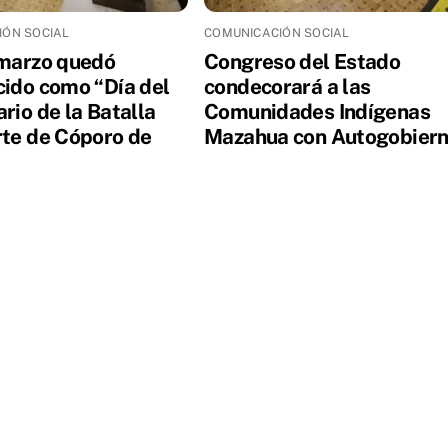
IÓN SOCIAL
COMUNICACIÓN SOCIAL
 marzo quedó
Congreso del Estado
cido como “Día del
condecorará a las
rio de la Batalla
Comunidades Indígenas
rte de Cóporo de
Mazahua con Autogobier