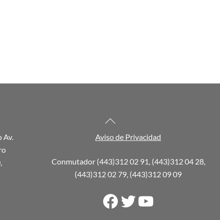
Back
To
o Av.
Aviso de Privacidad
Top
ro
Conmutador (443)312 02 91, (443)312 04 28,
,
(443)312 02 79, (443)312 09 09
Facebook
Twitter
YouTube