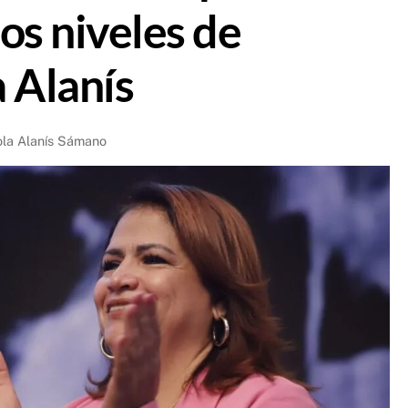
os niveles de
 Alanís
ola Alanís Sámano