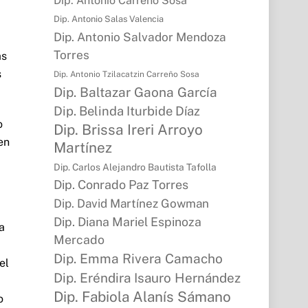
Dip. Antonio Carreño Sosa
Dip. Antonio Salas Valencia
Dip. Antonio Salvador Mendoza
Torres
as
s
Dip. Antonio Tzilacatzin Carreño Sosa
Dip. Baltazar Gaona García
Dip. Belinda Iturbide Díaz
o
Dip. Brissa Ireri Arroyo
en
Martínez
Dip. Carlos Alejandro Bautista Tafolla
Dip. Conrado Paz Torres
Dip. David Martínez Gowman
Dip. Diana Mariel Espinoza
a
Mercado
Dip. Emma Rivera Camacho
el
Dip. Eréndira Isauro Hernández
Dip. Fabiola Alanís Sámano
o