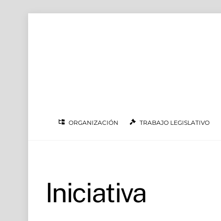
Skip to
Skip
content
to
content
ORGANIZACIÓN
TRABAJO LEGISLATIVO
Iniciativa