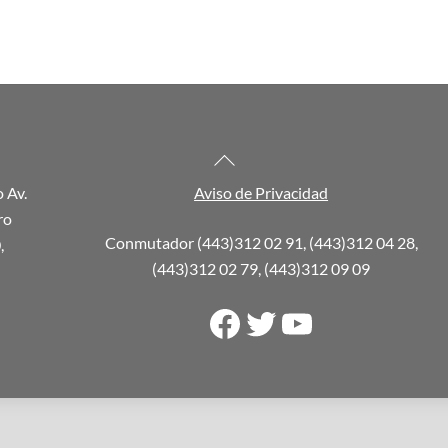
Back
To
o Av.
Aviso de Privacidad
Top
ro
Conmutador (443)312 02 91, (443)312 04 28,
,
(443)312 02 79, (443)312 09 09
Facebook
Twitter
YouTube