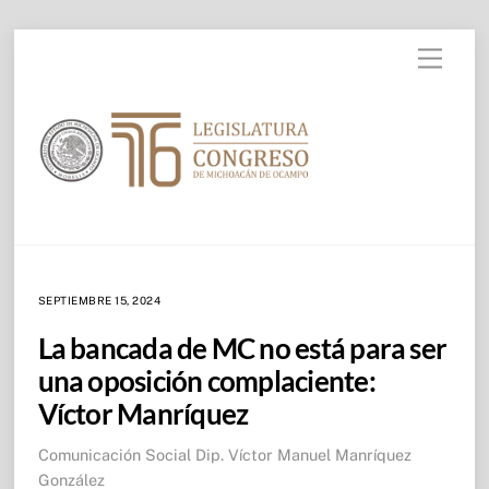
Skip to
Skip
content
Menu
to
content
SEPTIEMBRE 15, 2024
La bancada de MC no está para ser
una oposición complaciente:
Víctor Manríquez
Comunicación Social
Dip. Víctor Manuel Manríquez
González