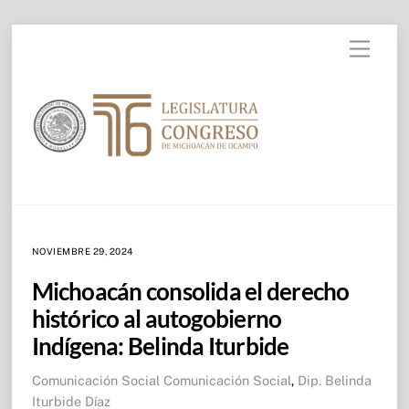
Skip to
Skip
content
Menu
to
content
NOVIEMBRE 29, 2024
Michoacán consolida el derecho
histórico al autogobierno
Indígena: Belinda Iturbide
Comunicación Social
Comunicación Social
,
Dip. Belinda
Iturbide Díaz