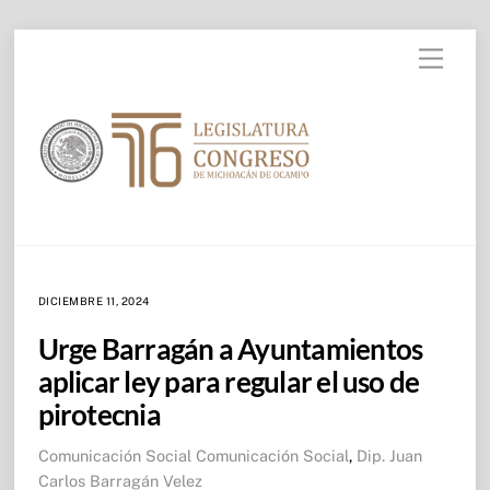
Skip to
Skip
content
Menu
to
content
DICIEMBRE 11, 2024
Urge Barragán a Ayuntamientos
aplicar ley para regular el uso de
pirotecnia
Comunicación Social
Comunicación Social
,
Dip. Juan
Carlos Barragán Velez